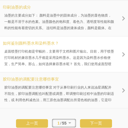
产的高效率。
印刷油墨的成分
油墨的主要成分如下： 颜料是油墨中的固体成分，为油墨的显色物质，
一般是不溶于水的色素。油墨颜色的饱和度、着色力、透明度等性能和颜
料的性能有着密切的关系。 连结料是油墨的液体成份，颜料是载体。在
印刷过程中，连结料携带着颜料的粒子，从印刷机的墨半经墨辊、印版、
辗转至承印物上形成墨膜，固着、干燥并粘附在承印物上。墨膜的光泽、
如何鉴别颜料墨水和染料墨水？
干燥性、机械强度等性能和连结料的性能有关。 油墨中添加的助剂，是
桌面喷墨打印机都是窄幅的，主要用于文档和图片输出。目前，用于喷墨
为了改善油墨的印刷适性，如：粘度、粘着性、干燥性等。
打印耗材的兼容墨水几乎都是采用染料墨水。这是因为染料墨水价格便
宜，生产简单。那么，如何选择兼容墨水呢？ 首先，我们使用桌面型喷
墨打印机主要是输出文字和部分图表，打印照片的时候很少而且效果也不
好。所以，桌面打印机的主要功能在于文档输出，也为一些家庭用户提供
胶印油墨的调配要注意哪些事宜
数码相机照片输出的简单方式。 原装墨水基本都是采用黑色为纯颜料墨
胶印油墨的调配要注意哪些事宜 对于从事印刷行业的人来说油星调配并
水，彩色为染料墨水。这是因为黑色主要用于文档输出，而黑色颜料墨水
不陌生，胶印油墨调配也叫配墨或调墨，即调整印刷过程中油墨的印刷适
打印的文字锐利，不洇纸，不挑纸，防水，不怕晒，可以在普通复印纸上
性，或 利用色料减色法，用三原色油墨调配出所需色相的油墨，它是印
打印出锐利清晰的文档。而彩色由于色域非常宽阔，所以更多地被用于照
刷过程中不可缺少的一个重要环节。下面佛山金印油墨?给大家简单说说
片打印，而且主要在专业喷墨纸或照片打印纸上使用，所打印的照片鲜艳
油墨调配所要注意的事宜。 一、浓调淡印 首先点就是浓调淡印，这是指
度是颜料墨水所无法达到的。
将所需油墨调配得比色样颜色略浓一些，
1
/
55
上一页
下一页