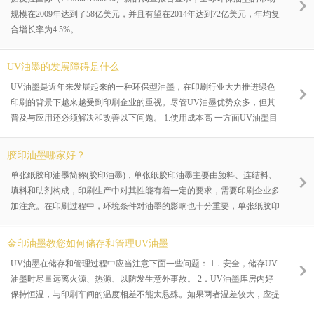
规模在2009年达到了58亿美元，并且有望在2014年达到72亿美元，年均复
合增长率为4.5%。
UV油墨的发展障碍是什么
UV油墨是近年来发展起来的一种环保型油墨，在印刷行业大力推进绿色
印刷的背景下越来越受到印刷企业的重视。尽管UV油墨优势众多，但其
普及与应用还必须解决和改善以下问题。 1.使用成本高 一方面UV油墨目
前市场较小、研究费用较高，这使得UV油墨的价格高于传统油墨。另一
方面，UV油墨?必须使用专用UV橡皮布、UV墨辊和清洗剂，这大大提高
胶印油墨哪家好？
了其应用成本。同时，与UV油墨配套的UV固化设备价格昂贵。这些都使
单张纸胶印油墨简称(胶印油墨)，单张纸胶印油墨主要由颜料、连结料、
得UV油墨的使用成本很高。 2.附着力有待提高
填料和助剂构成，印刷生产中对其性能有着一定的要求，需要印刷企业多
加注意。在印刷过程中，环境条件对油墨的影响也十分重要，单张纸胶印
油墨厂家佛山市金印油墨实业有限公司总结了以下几个方面： （1）光照
强度：如果看样台光线不足，会出现印品墨层色偏，势必影响上墨量的控
金印油墨教您如何储存和管理UV油墨
制，追打样有困难。所以不同照明条件下，对油墨的明度值要求不一样。
UV油墨在储存和管理过程中应当注意下面一些问题： 1．安全，储存UV
（2）温度控制：使用油墨的环境温度必须控制在23℃~25℃，但是各地印
油墨时尽量远离火源、热源、以防发生意外事故。 2．UV油墨库房内好
刷条件不容乐观，远远不能将温度控制在此范围，因此，油墨必须根据季
保持恒温，与印刷车间的温度相差不能太悬殊。如果两者温差较大，应提
节来控制黏度粘性等指标。
前把UV油墨放入印刷车间，不仅有利于UV油墨性能的稳定，还能保证生