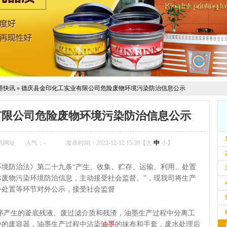
墨快讯
»
德庆县金印化工实业有限公司危险废物环境污染防治信息公示
有限公司危险废物环境污染防治信息公示
机网址
人气：
-
发表时间：2023-12-12 15:39【
大
中
小
】
境防治法》第二十九条“产生、收集、贮存、运输、利用、处置
废物污染环境防治信息，主动接受社会监督。”，现我司将生产
外处置等环节对外公示，接受社会监督
序产生的釜底残液、废过滤介质和残渣，油墨生产过程中分离工
中的废容器，油墨生产过程中沾染
油墨
的抹布和手套，废水处理后