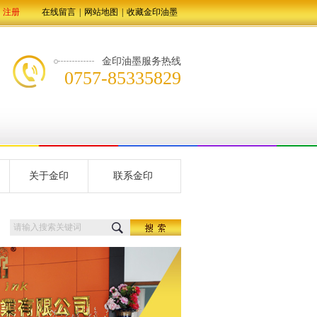
注册
在线留言
|
网站地图
|
收藏金印油墨
金印油墨服务热线
0757-85335829
关于金印
联系金印