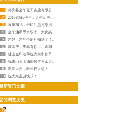
德庆县金印化工实业有限公司危险废物环境污染防治信息公示
2018做好6件事，让生活更美好！
展望2018，金印油墨与您携手共进！
金印油墨墨水双十二大优惠
您好！您的圣诞礼物到了请查收
庆国庆，庆幸有你——金印油墨！
佛山金印油墨祝大家中秋节快乐
祝佛山金印油墨猴年开工大吉！
新春大吉，猴年行大运！
祝大家圣诞快乐！
最新资讯文章
您的浏览历史