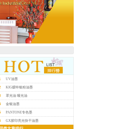
1
UV油墨
2
KIG嗳咔银粉油墨
3
罩光油 哑光油
4
金银油墨
5
PANTONE专色墨
6
GX胶印亮光快干油墨
同类文章排行