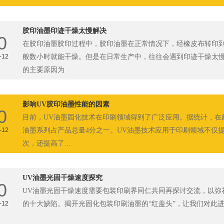
胶印油墨印迹干燥太慢解决
0
在胶印油墨胶印过程中，胶印油墨在正常情况下，经橡皮布转印
-12
般数小时就能干燥。但是在日常生产中，往往会遇到印迹干燥太
的主要原因为
影响UV胶印油墨性能的因素
0
目前，UV油墨固化技术在印刷领域得到了广泛应用。据统计，在
-12
油墨系列占产品总量4分之一。UV油墨技术应用于印刷领域不仅
次，还提高了...
UV油墨光固干燥速度探究
0
UV油墨光固干燥速度需要包装印刷界同仁共同再探讨交流，以弥
-12
的十大缺陷。揭开光固化包装印刷油墨的“红盖头”，让我们对此