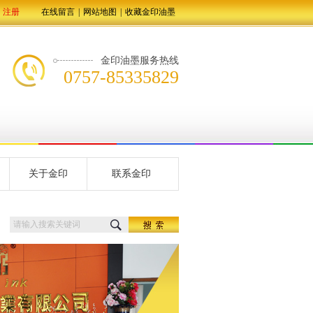
注册
在线留言
|
网站地图
|
收藏金印油墨
金印油墨服务热线
0757-85335829
关于金印
联系金印