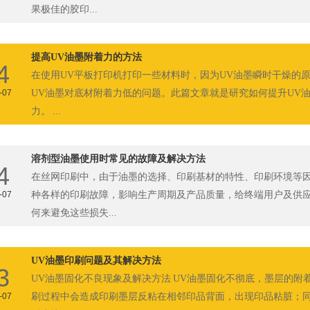
果极佳的胶印...
提高UV油墨附着力的方法
4
在使用UV平板打印机打印一些材料时，因为UV油墨瞬时干燥的
-07
UV油墨对底材附着力低的问题。此篇文章就是研究如何提升UV
力。 ...
溶剂型油墨使用时常见的故障及解决方法
4
在丝网印刷中，由于油墨的选择、印刷基材的特性、印刷环境等
-07
种各样的印刷故障，影响生产周期及产品质量，给终端用户及供
何来避免这些损失...
UV油墨印刷问题及其解决方法
3
UV油墨固化不良现象及解决方法 UV油墨固化不彻底，墨层的附
-07
刷过程中会造成印刷墨层反粘在相邻印品背面，出现印品粘脏；