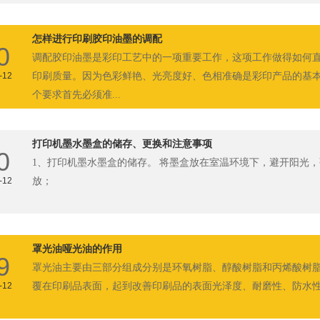
怎样进行印刷胶印油墨的调配
0
调配胶印油墨是彩印工艺中的一项重要工作，这项工作做得如何
-12
印刷质量。因为色彩鲜艳、光亮度好、色相准确是彩印产品的基
个要求首先必须准...
打印机墨水墨盒的储存、更换和注意事项
0
1、打印机墨水墨盒的储存。 将墨盒放在室温环境下，避开阳光
-12
放；
罩光油哑光油的作用
9
罩光油主要由三部分组成分别是环氧树脂、醇酸树脂和丙烯酸树
-12
覆在印刷品表面，起到改善印刷品的表面光泽度、耐磨性、防水