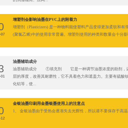
增塑剂会影响油墨在PVC上的附着力
0
增塑剂（Plasticizers) 是一种物料能使塑料产品变得更加柔软和有
-07
(聚氯乙烯)中的使用非常普遍。增塑剂使用的种类和数量会十分影响P
油墨辅助成分
3
油墨辅助成分 ①填充剂 它是一种调节油墨浓度的助剂，
-01
层的厚度，改善其耐磨性，它不具着色力和遮盖力。主要有硫酸
化铝等，使...
金银油墨印刷用金墨银墨使用上的注意点
0
1、 金银油墨由于受热会逐渐失去光辉性，所以请不要保存于高
-12