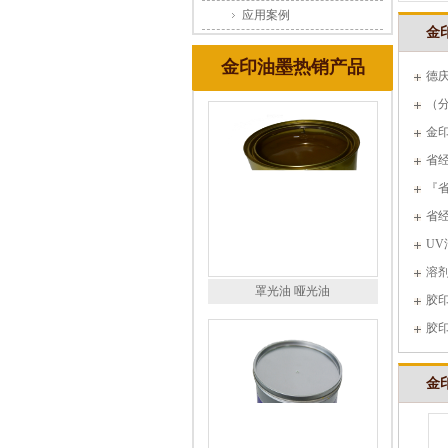
应用案例
金
金印油墨热销产品
德
治信
（
金
省
『
山举
省
U
溶
罩光油 哑光油
胶
胶
金