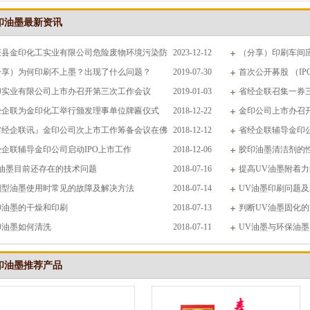
印油墨最新资讯
庆县金印化工实业有限公司危险废物环境污染防
2023-12-12
（分享）印刷车间
息公示
分享）为何印刷不上墨？出现了什么问题？
2019-07-30
首次公开募股 （IP
印实业有限公司上市办召开第三次工作会议
2019-01-03
省经企联召集一券
经企联为金印化工举行颁发理事单位牌匾仪式
2018-12-22
议
金印公司上市办召
省经企联讯』金印公司次上市工作筹备会议在佛
2018-12-12
省经企联辅导金印公
行
经企联辅导金印公司启动IPO上市工作
2018-12-06
胶印油墨清洁剂的
V油墨目前还存在的技术问题
2018-07-16
提高UV油墨附着
剂型油墨使用时常见的故障及解决方法
2018-07-14
UV油墨印刷问题
印油墨的干燥和印刷
2018-07-13
判断UV油墨固化
印油墨如何清洗
2018-07-11
UV油墨与环保油墨
印油墨推荐产品