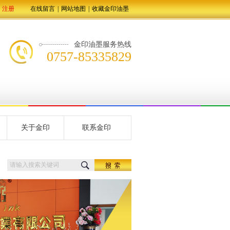
注册
在线留言
|
网站地图
|
收藏金印油墨
金印油墨服务热线
0757-85335829
关于金印
联系金印