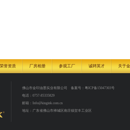
荣誉资质
厂房相册
参观工厂
诚聘英才
关于
佛山市金印油墨实业有限公司
备案号：
粤ICP备15047303号
电话：0757-85335829
邮箱：Info@kingink.com.cn
地址：广东省佛山市禅城区南庄镇贺丰工业区