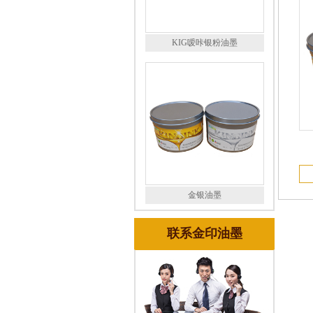
KIG嗳咔银粉油墨
金银油墨
联系金印油墨