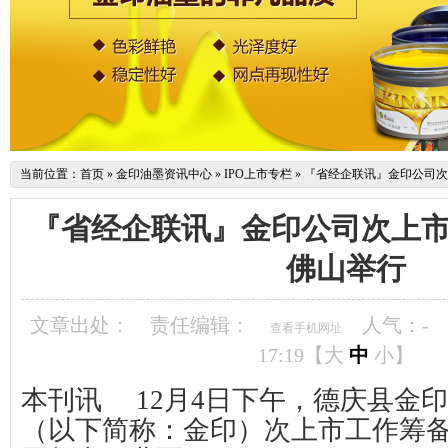
当前位置：
首页
»
金印油墨资讯中心
»
IPO上市专栏
»
『省经企联讯』金印公司次
『省经企联讯』金印公司次上
佛山举行
文章出处：
责任编辑：
人气：
-
查看手机网址
17:19【
大
中
小
】
本刊讯
12月4日下午，德庆县金
（以下简称：金印）次上市工作筹