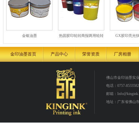
金银油墨
热固胶印轮转商报两用轮转
GX胶印亮光
油墨系列
金印油墨首页
产品中心
荣誉资质
厂房相册
佛山市金印油墨实
电话：0757-8533582
邮箱：Info@kingink.
地址：广东省佛山