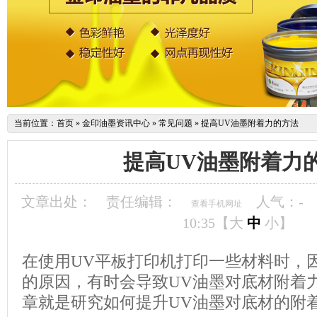
当前位置：
首页
»
金印油墨资讯中心
»
常见问题
»
提高UV油墨附着力的方法
提高UV油墨附着力
文章出处：
责任编辑：
人气：
-
查看手机网址
10:35【
大
中
小
】
在使用UV平板打印机打印一些材料时，
的原因，有时会导致UV油墨对底材附着
章就是研究如何提升UV油墨对底材的附