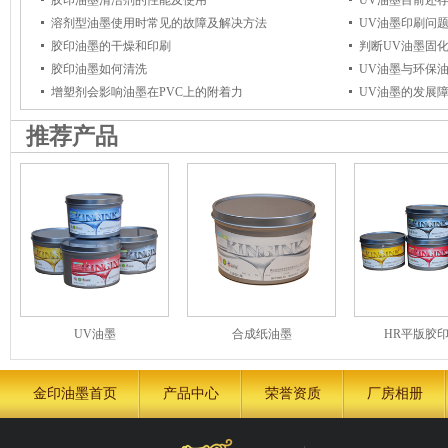
胶印油墨清洁剂的性能及使用
UV油墨目前还
溶剂型油墨使用时常见的故障及解决方法
UV油墨印刷问
胶印油墨的干燥和印刷
判断UV油墨固
胶印油墨如何清洗
UV油墨与环保
增塑剂会影响油墨在PVC上的附着力
UV油墨的发展
推荐产品
UV油墨
合成纸油墨
HR平版胶
金印油墨首页
产品中心
荣誉资质
厂房相册