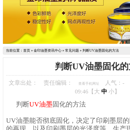
当前位置：
首页
»
金印油墨资讯中心
»
常见问题
»
判断UV油墨固化的方法
判断UV油墨固化的
文章出处：
责任编辑：
人气：
-
查看手机网址
09:46【
大
中
小
】
判断
UV油墨
固化的方法
UV
油墨
能否彻底固化，决定了印刷墨层的
的再现，以及印刷墨层的光泽度等，生产