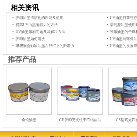
相关资讯
胶印油墨清洁剂的性能及使用
UV油墨目前还
提高UV油墨附着力的方法
溶剂型油墨使用
UV油墨印刷问题及其解决方法
胶印油墨的干燥
胶印油墨如何清洗
UV油墨与环保
增塑剂会影响油墨在PVC上的附着力
UV油墨的发展
推荐产品
金银油墨
GH胶印亮光快干不结皮油
GS型高光四
墨