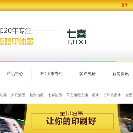
登录
产品中心
IPO上市专栏
客户见证
新闻资讯
油墨
大豆油墨
包装油墨
七喜油墨
罩光油 哑光油
墨水
打印机墨水
金墨