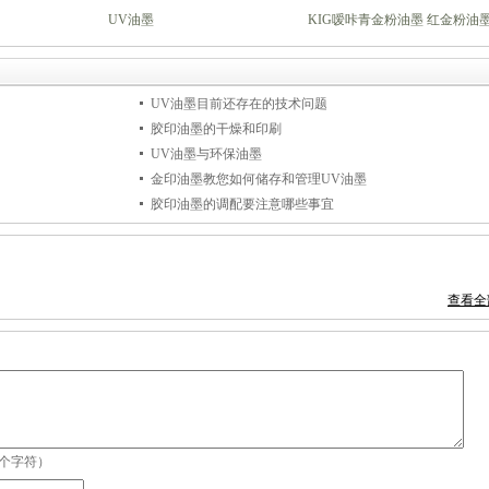
UV油墨
KIG嗳咔青金粉油墨 红金粉油
UV油墨目前还存在的技术问题
胶印油墨的干燥和印刷
UV油墨与环保油墨
金印油墨教您如何储存和管理UV油墨
胶印油墨的调配要注意哪些事宜
查看全
0个字符）