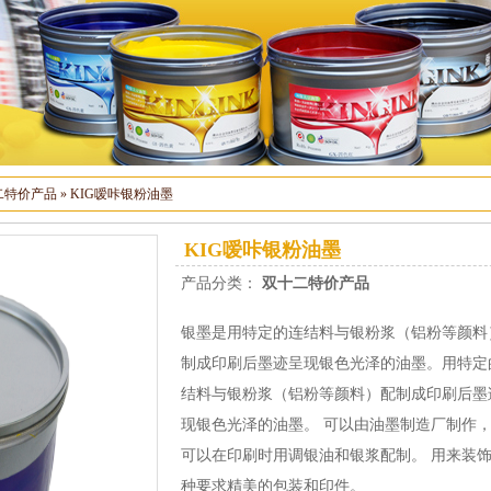
二特价产品
»
KIG嗳咔银粉油墨
KIG嗳咔银粉油墨
产品分类：
双十二特价产品
银墨是用特定的连结料与银粉浆（铝粉等颜料
制成印刷后墨迹呈现银色光泽的油墨。用特定
结料与银粉浆（铝粉等颜料）配制成印刷后墨
现银色光泽的油墨。 可以由油墨制造厂制作
可以在印刷时用调银油和银浆配制。 用来装
种要求精美的包装和印件。