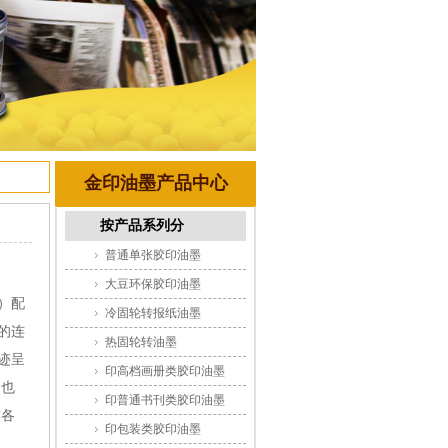
金印油墨产品中心
按产品系列分
普通单张胶印油墨
大豆环保胶印油墨
）配
冷固轮转报纸油墨
的连
热固轮转油墨
迹呈
印高档画册类胶印油墨
，也
印普通书刊类胶印油墨
饰各
印包装类胶印油墨