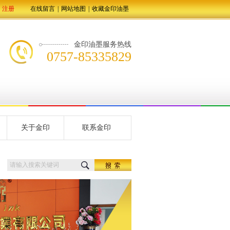
注册
在线留言
|
网站地图
|
收藏金印油墨
金印油墨服务热线
0757-85335829
关于金印
联系金印