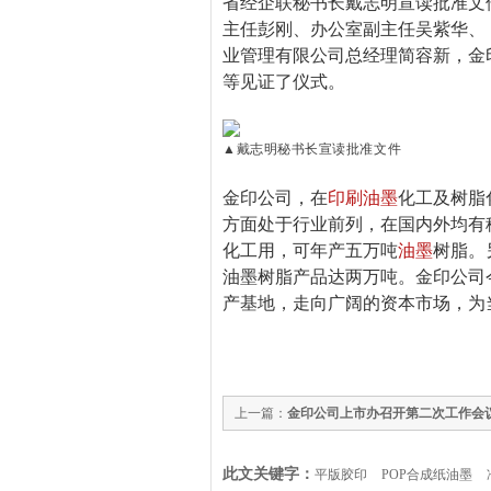
省经企联秘书长戴志明宣读批准文
主任彭刚、办公室副主任吴紫华、
业管理有限公司总经理简容新，金
等见证了仪式。
▲戴志明秘书长宣读批准文件
金印公司，在
印刷油墨
化工及树脂
方面处于行业前列，在国内外均有
化工用，可年产五万吨
油墨
树脂。
油墨树脂产品达两万吨。金印公司
产基地，走向广阔的资本市场，为
上一篇：
金印公司上市办召开第二次工作会
此文关键字：
平版胶印
POP合成纸油墨