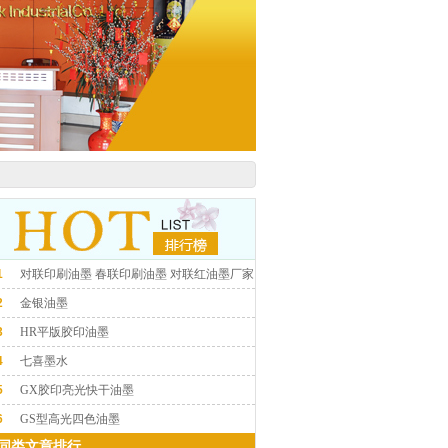
1
对联印刷油墨 春联印刷油墨 对联红油墨厂家
定制
2
金银油墨
3
HR平版胶印油墨
4
七喜墨水
5
GX胶印亮光快干油墨
6
GS型高光四色油墨
同类文章排行