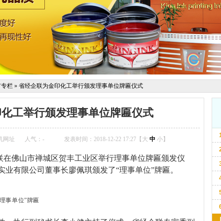
市专栏
»
省经企联为金印化工举行颁发理事单位牌匾仪式
印化工举行颁发理事单位牌匾仪式
机网址
人气：
-
发表时间：2018-12-22 17:27【
大
中
小
】
企联在佛山市禅城区贺丰工业区举行理事单位牌匾颁发仪
实业有限公司董事长廖佩琪颁发了“理事单位”牌匾。
联理事单位”牌匾