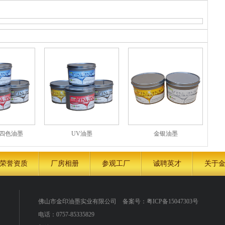
光四色油墨
UV油墨
金银油墨
荣誉资质
厂房相册
参观工厂
诚聘英才
关于
佛山市金印油墨实业有限公司
备案号：
粤ICP备15047303号
电话：0757-85335829