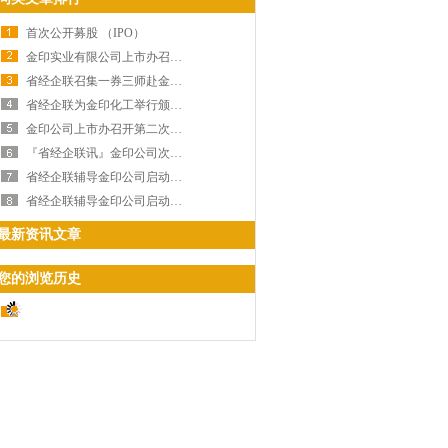
首次公开募股 （IPO）
金印实业有限公司上市办召开第三次工作会议
省经企联召集一券三师赴金印公司召开调研工作会议
省经企联为金印化工举行颁发理事单位牌匾仪式
金印公司上市办召开第二次工作会议
『省经企联讯』金印公司次上市工作筹备会议在佛山举行
省经企联辅导金印公司启动IPO上市工作计划
省经企联辅导金印公司启动IPO上市工作
最新资讯文章
您的浏览历史