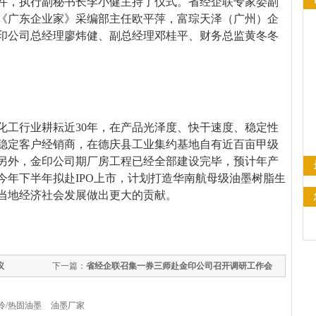
件，执行副秘书长李小健主持了仪式。省经企联专家委副
《广东企业家》采编部主任欧平萍，富琮天泽（广州）企
印公司总经理廖炜健、副总经理邓桂平、财务总监黄冬冬
化工行业耕耘近
30年，在产品光泽度、快干速度、稳定性
稳定客户经销商，在德庆县工业集约基地自有近百亩甲级
另外，金印公司期厂房工程已经全部建设完毕，预计年产
今年下半年拟赴IPO上市，计划打造华南航母级油墨树脂生
当地经济社会发展做出更大的贡献。
议
下一篇：
省经企联召集一券三师赴金印公司召开调研工作会
议
冷/热固油墨
油墨厂家