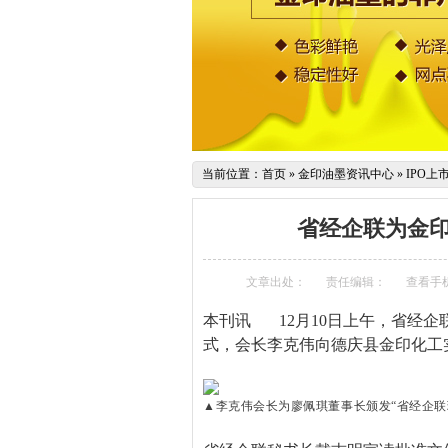
当前位置：
首页
»
金印油墨资讯中心
»
IPO上
省经企联为金
文章出处：
责任编辑：
查看手
本刊讯
12月10日上午，省经
式，会长李克伟向德庆县金印化工
▲李克伟会长为廖佩琪董事长颁发
“省经企