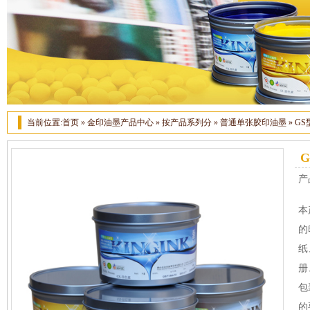
当前位置:
首页
»
金印油墨产品中心
»
按产品系列分
»
普通单张胶印油墨
»
G
产
本
的
纸
册
包
的