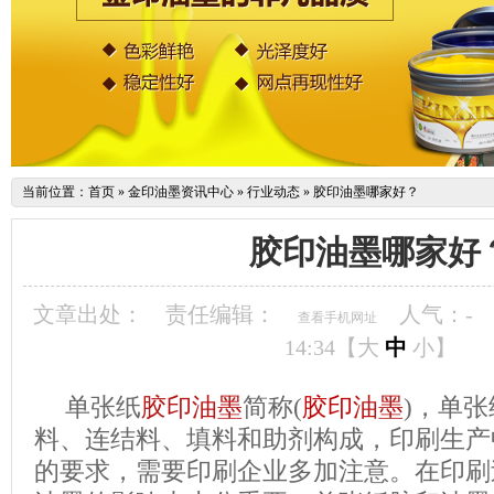
当前位置：
首页
»
金印油墨资讯中心
»
行业动态
»
胶印油墨哪家好？
胶印油墨哪家好
文章出处：
责任编辑：
人气：
-
查看手机网址
14:34【
大
中
小
】
单张纸
胶印油墨
简称(
胶印
油墨
)，单
料、连结料、填料和助剂构成，印刷生产
的要求，需要印刷企业多加注意。在印刷