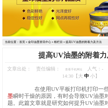
当前位置：
首页
»
金印油墨资讯中心
»
根栏目
»
提高UV油墨的附着力及方法
提高UV油墨的附着力
文章出处：
责任编辑：
人气：
-
查看手机网址
14:30【
大
中
小
】
在使用UV平板打印机打印一些
墨
瞬时干燥的原因，有时会导致UV油墨
题。此篇文章就是研究如何提升UV油墨