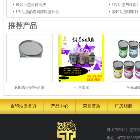
胶印油墨如何清洗
UV油墨与环保
UV油墨的发展障碍是什么
胶印油墨哪家好
推荐产品
KIG嗳咔银粉油墨
七喜墨水
荧光油
金印油墨首页
产品中心
荣誉资质
厂房相册
佛山市金印油墨实
电话：0757-8533582