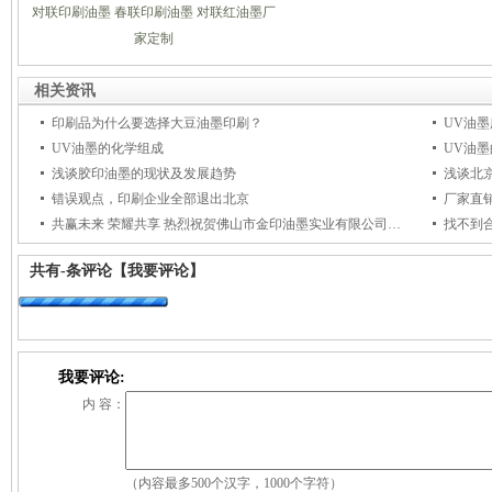
对联印刷油墨 春联印刷油墨 对联红油墨厂
家定制
相关资讯
印刷品为什么要选择大豆油墨印刷？
UV油
UV油墨的化学组成
UV油
浅谈胶印油墨的现状及发展趋势
浅谈北
错误观点，印刷企业全部退出北京
厂家直
共赢未来 荣耀共享 热烈祝贺佛山市金印油墨实业有限公司荣获新星康普杯2015年第八届印刷行业品牌盛会颁奖盛典—十大印刷器材企业品牌大奖
找不到
共有
-
条评论
【我要评论】
我要评论:
内 容：
（内容最多500个汉字，1000个字符）