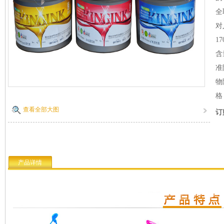
全
对
1
含
准
物
格
查看全部大图
订
产品详情