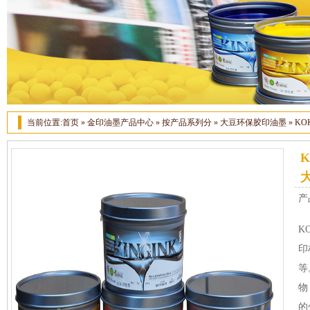
当前位置:
首页
»
金印油墨产品中心
»
按产品系列分
»
大豆环保胶印油墨
»
KO
产
K
印
等
物
的