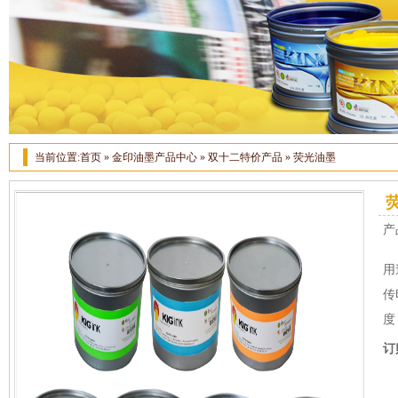
当前位置:
首页
»
金印油墨产品中心
»
双十二特价产品
»
荧光油墨
产
用
传
度
订