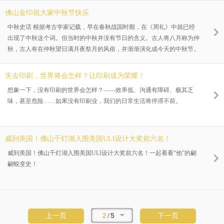
佛山金印祝大家中秋节快乐
中秋史话 根据考古学家记载，早在春秋战国时期，在《周礼》中就已经
出现了中秋这个词。但当时的中秋并没有节日的含义。古人将八月称为仲
秋，古人有在仲秋望日满月夜祭月的风俗，并渐渐演化成今天的中秋节。
失去印刷，世界将会怎样？让印刷成为荣耀！
想象一下，没有印刷的世界会怎样？——效率低、沟通有障碍、极其乏
味，甚至危险……如果没有印刷业，我们的日常生活将停滞不前。
威到美国！佛山千灯湖入围美国ULI设计大奖前六名！
威到美国！佛山千灯湖入围美国ULI设计大奖前六名！一起看看“他”的翩
翩蜕变史！
2
/
5
上一页
下一页