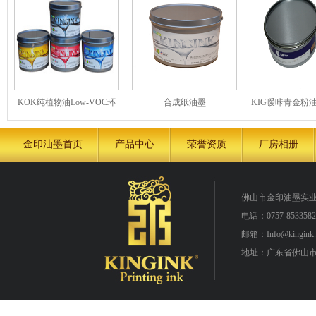
KOK纯植物油Low-VOC环
合成纸油墨
KIG嗳咔青金粉
保胶印油墨 大豆油墨
油墨
金印油墨首页
产品中心
荣誉资质
厂房相册
佛山市金印油墨实
电话：0757-8533582
邮箱：Info@kingink.
地址：广东省佛山