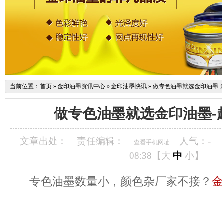
当前位置：
首页
»
金印油墨资讯中心
»
金印油墨快讯
»
做专色油墨就选金印油墨-起
做专色油墨就选金印油墨-起
文章出处：
责任编辑：
人气：
-
查看手机网址
08:38【
大
中
小
】
专色油墨数量小，颜色杂厂家不接？