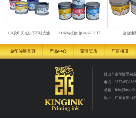
GH胶印亮光快干不结皮油
KOK纯植物油Low-VOC环
金银油
墨
保胶印油墨 大豆油墨
金印油墨首页
产品中心
荣誉资质
厂房相册
佛山市金印油墨实
电话：0757-8533582
邮箱：Info@kingink.
地址：广东省佛山