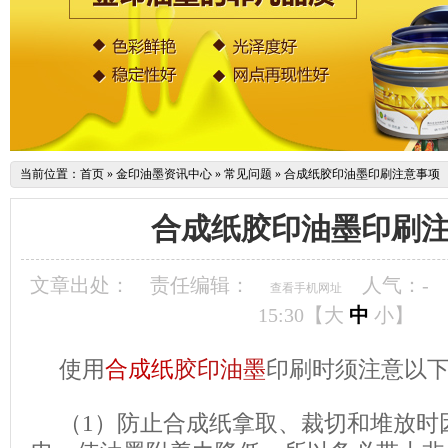
当前位置：
首页
»
金印油墨资讯中心
»
常见问题
»
合成纸胶印油墨印刷注意事项
合成纸胶印油墨印刷
文章出处：
责任编辑：
人气：
-
查看手机网址
15:30【
大
中
小
】
使用
合成纸
胶印油墨
印刷时须注意
（1）防止合成纸拿取、裁切和堆放时