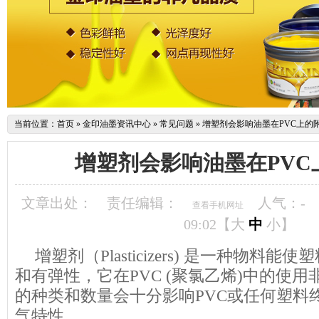
当前位置：
首页
»
金印油墨资讯中心
»
常见问题
»
增塑剂会影响油墨在PVC上的
增塑剂会影响油墨在PVC
文章出处：
责任编辑：
人气：
-
查看手机网址
09:02【
大
中
小
】
增塑剂（Plasticizers) 是一种物料
和有弹性，它在PVC (聚氯乙烯)中的使
的种类和数量会十分影响PVC或任何塑料
气特性。