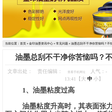
当前位置：
首页
»
金印油墨资讯中心
»
常见问题
»
油墨总刮不干净你苦恼吗？不
油墨总刮不干净你苦恼吗？
文章出处：
责任编辑：
人气：
-
查看手机网址
13:41【
大
中
小
】
1、油墨粘度过高
油墨粘度升高时，其表面张力