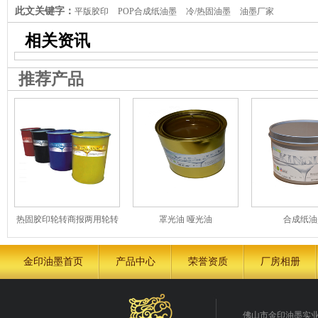
此文关键字：
平版胶印
POP合成纸油墨
冷/热固油墨
油墨厂家
相关资讯
推荐产品
热固胶印轮转商报两用轮转
罩光油 哑光油
合成纸油
油墨系列
金印油墨首页
产品中心
荣誉资质
厂房相册
佛山市金印油墨实