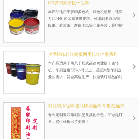
客户的要求进行特殊包装。
GX胶印亮光快干油墨
本产品适用于胶印多色机、双色机使用，适应
万印/小时的印刷速度要求。可印刷卡通纸铜、
版纸、胶质纸、灰白卡纸等印刷基质，是印刷
各种画报画册、杂志、彩盒等包装材料的理想
印刷材料。
包装规格：1kg/罐，两片罐，或根据客户的要
求进行特殊包装。
热固胶印轮转商报两用轮转油墨系列
本产品适用于热风干燥式高速商业胶印轮转
机，印刷速度5万/小时以上，适应大型印刷企
业的需求，符合高速生产、快速装订成品的时
代要求。
包装规格：15kg/桶和200kg/桶，或根据客户的
要求进行特殊包装。
对联印刷油墨 春联印刷油墨 对联红油墨
厂家定制
专业定制春联印刷油墨及其他专色，60kg起订
量，提供样板出货更快！