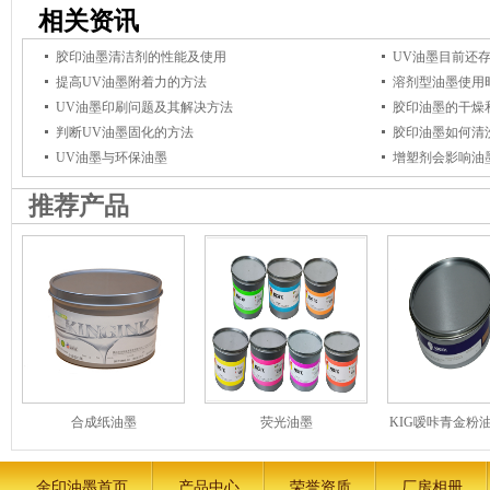
相关资讯
胶印油墨清洁剂的性能及使用
UV油墨目前还
提高UV油墨附着力的方法
溶剂型油墨使用
UV油墨印刷问题及其解决方法
胶印油墨的干燥
判断UV油墨固化的方法
胶印油墨如何清
UV油墨与环保油墨
增塑剂会影响油
推荐产品
合成纸油墨
荧光油墨
KIG嗳咔青金粉
油墨
金印油墨首页
产品中心
荣誉资质
厂房相册