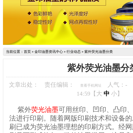
当前位置：
首页
»
金印油墨资讯中心
»
行业动态
»
紫外荧光油墨分类
紫外荧光油墨分
文章出处：
责任编辑：
人气：
-
查看手机网址
14:59【
大
中
小
】
紫外
荧光油墨
可用丝印、凹印、凸印
法进行印刷。随着网版印刷技术和设备的
刷已成为荧光油墨理想的印刷方式。经网