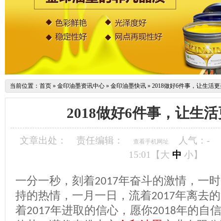
当前位置：
首页
»
金印油墨资讯中心
»
金印油墨快讯
»
2018做好6件事，让生活
2018做好6件事，让生
文章出处：
责任编辑：
人气：
-
查看手机网址
15:01【
大
中
小
】
一分一秒，刻着
年奋斗的激情，一时
2017
持的热情，一月一日，流着
年离去的
2017
着
年进取的信心，愿你
年的自
2017
2018