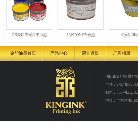
GX胶印亮光快干油墨
PANTONE专色墨
罩光油 哑
金印油墨首页
产品中心
荣誉资质
厂房相册
佛山市金印油墨实
电话：0757-8533582
邮箱：Info@kingink.
地址：广东省佛山