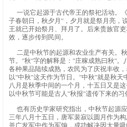
一说它起源于古代帝王的祭祀活动。《
子春朝日，秋夕月"，夕月就是祭月亮，
王就已开始祭月、拜月了。后来贵族官吏
效，逐步传到民间。
二是中秋节的起源和农业生产有关。
节。"秋"字的解释是："庄稼成熟曰秋"
各种果品陆续成熟，农民为了庆祝丰收，
以"中秋"这天作为节日。
"中秋"就是秋
八月是秋季中间的一个月，十五日又是这
以中秋节可能是古人"秋报"遗传下来的习
也有历史学家研究指出，中秋节起源
三年八月十五日，唐军裴寂以圆月作为构
并广发军中作为军饷，成功解决因大量吸