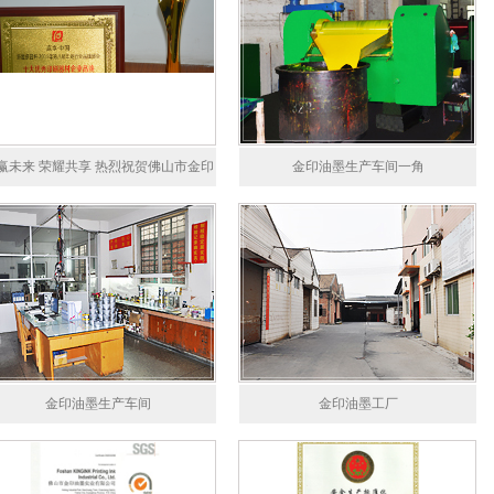
赢未来 荣耀共享 热烈祝贺佛山市金印
金印油墨生产车间一角
墨实业有限公司荣获新星康普杯2015年
八届印刷行业品牌盛会颁奖盛典—十大
印刷器材企业品牌大奖
金印油墨生产车间
金印油墨工厂