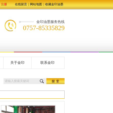
注册
在线留言
|
网站地图
|
收藏金印油墨
金印油墨服务热线
0757-85335829
关于金印
联系金印