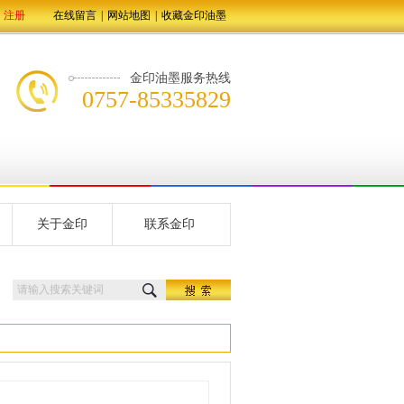
注册
在线留言
|
网站地图
|
收藏金印油墨
金印油墨服务热线
0757-85335829
关于金印
联系金印