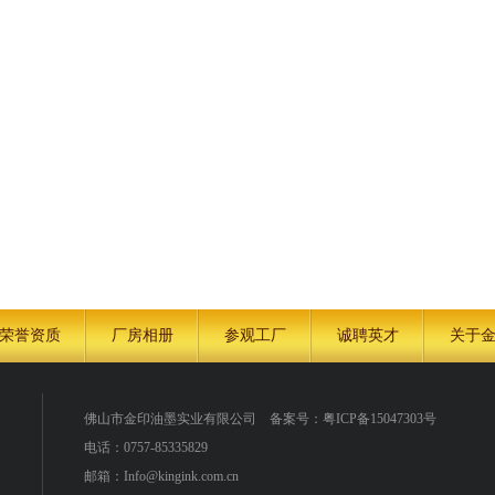
荣誉资质
厂房相册
参观工厂
诚聘英才
关于
佛山市金印油墨实业有限公司
备案号：
粤ICP备15047303号
电话：0757-85335829
邮箱：Info@kingink.com.cn