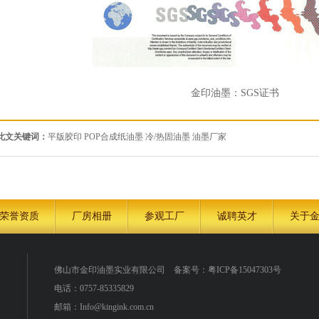
金印油墨：SGS证书
此文关键词：
平版胶印
POP合成纸油墨
冷/热固油墨
油墨厂家
荣誉资质
厂房相册
参观工厂
诚聘英才
关于
佛山市金印油墨实业有限公司
备案号：
粤ICP备15047303号
电话：0757-85335829
邮箱：Info@kingink.com.cn