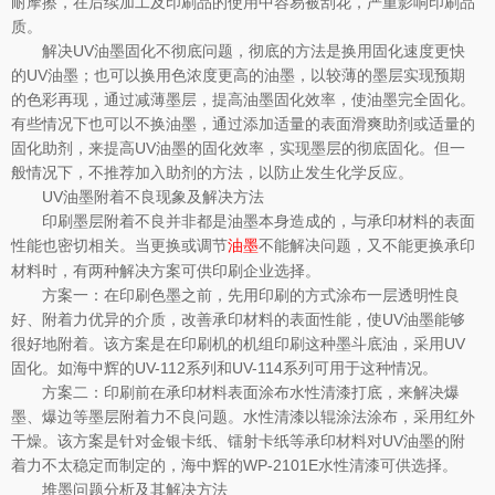
耐摩擦，在后续加工及印刷品的使用中容易被刮花，严重影响印刷品
质。
解决UV油墨固化不彻底问题，彻底的方法是换用固化速度更快
的UV油墨；也可以换用色浓度更高的油墨，以较薄的墨层实现预期
的色彩再现，通过减薄墨层，提高油墨固化效率，使油墨完全固化。
有些情况下也可以不换油墨，通过添加适量的表面滑爽助剂或适量的
固化助剂，来提高UV油墨的固化效率，实现墨层的彻底固化。但一
般情况下，不推荐加入助剂的方法，以防止发生化学反应。
UV油墨附着不良现象及解决方法
印刷墨层附着不良并非都是油墨本身造成的，与承印材料的表面
性能也密切相关。当更换或调节
不能解决问题，又不能更换承印
油墨
材料时，有两种解决方案可供印刷企业选择。
方案一：在印刷色墨之前，先用印刷的方式涂布一层透明性良
好、附着力优异的介质，改善承印材料的表面性能，使UV油墨能够
很好地附着。该方案是在印刷机的机组印刷这种墨斗底油，采用UV
固化。如海中辉的UV-112系列和UV-114系列可用于这种情况。
方案二：印刷前在承印材料表面涂布水性清漆打底，来解决爆
墨、爆边等墨层附着力不良问题。水性清漆以辊涂法涂布，采用红外
干燥。该方案是针对金银卡纸、镭射卡纸等承印材料对UV油墨的附
着力不太稳定而制定的，海中辉的WP-2101E水性清漆可供选择。
堆墨问题分析及其解决方法