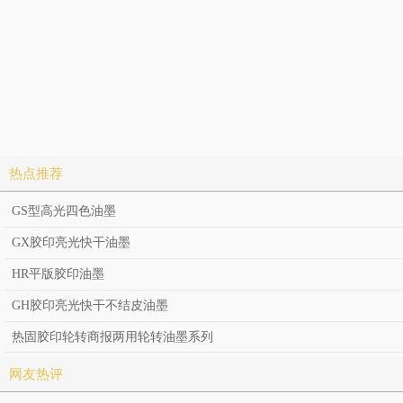
热点推荐
GS型高光四色油墨
GX胶印亮光快干油墨
HR平版胶印油墨
GH胶印亮光快干不结皮油墨
热固胶印轮转商报两用轮转油墨系列
网友热评