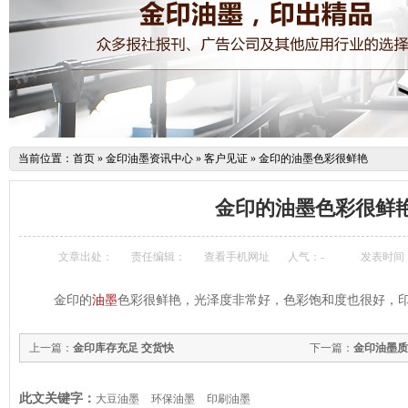
当前位置：
首页
»
金印油墨资讯中心
»
客户见证
»
金印的油墨色彩很鲜艳
金印的油墨色彩很鲜
文章出处：
责任编辑：
查看手机网址
人气：
-
发表时间：20
金印的
油墨
色彩很鲜艳，光泽度非常好，色彩饱和度也很好，
上一篇：
金印库存充足 交货快
下一篇：
金印油墨质
此文关键字：
大豆油墨
环保油墨
印刷油墨