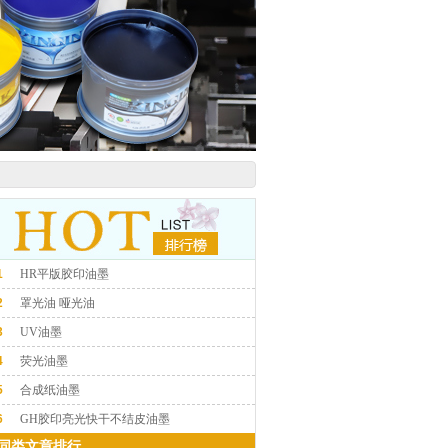
1
HR平版胶印油墨
2
罩光油 哑光油
3
UV油墨
4
荧光油墨
5
合成纸油墨
6
GH胶印亮光快干不结皮油墨
同类文章排行