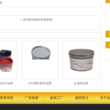
墨
金印的油墨色彩很鲜艳
光快干油墨
KIG嗳咔银粉油墨
合成纸油墨
荣誉资质
厂房相册
参观工厂
诚聘英才
关于