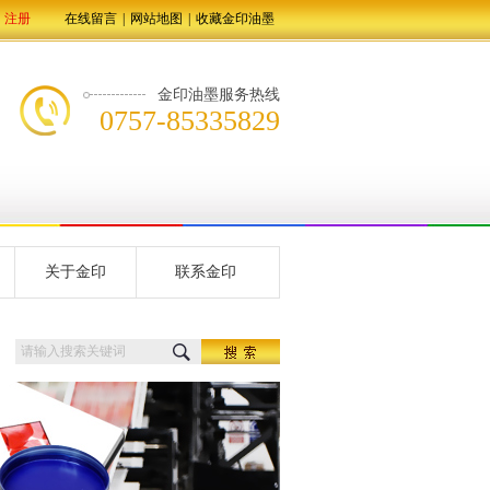
注册
在线留言
|
网站地图
|
收藏金印油墨
金印油墨服务热线
0757-85335829
关于金印
联系金印