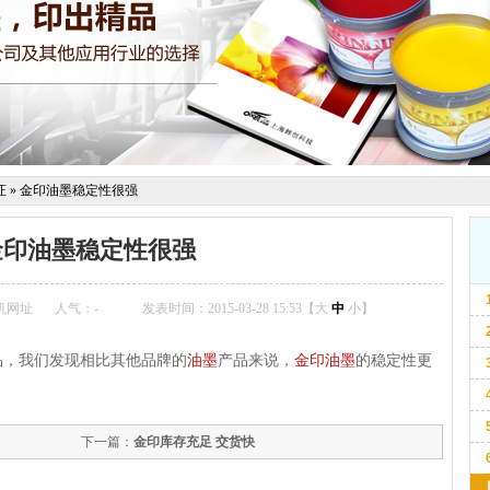
证
»
金印油墨稳定性很强
金印油墨稳定性很强
机网址
人气：
-
发表时间：2015-03-28 15:53【
大
中
小
】
品，我们发现相比其他品牌的
油墨
产品来说，
金印油墨
的稳定性更
下一篇：
金印库存充足 交货快