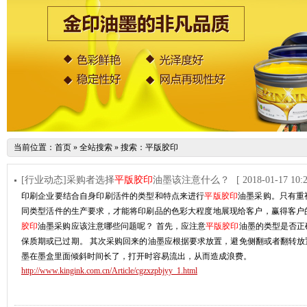
当前位置：
首页
»
全站搜索
» 搜索：平版胶印
[行业动态]采购者选择
平版胶印
油墨该注意什么？
[ 2018-01-17 10:2
印刷企业要结合自身印刷活件的类型和特点来进行
平版胶印
油墨采购。只有重
同类型活件的生产要求，才能将印刷品的色彩大程度地展现给客户，赢得客户
胶印
油墨采购应该注意哪些问题呢？ 首先，应注意
平版胶印
油墨的类型是否正
保质期或已过期。 其次采购回来的油墨应根据要求放置，避免侧翻或者翻转放
墨在墨盒里面倾斜时间长了，打开时容易流出，从而造成浪费。
http://www.kingink.com.cn/Article/cgzxzpbjyy_1.html