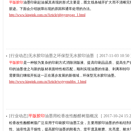
平版胶印
油墨印刷起油腻其表现的形式主要是，图文线条铺开扩大而不清晰完
脏迹。下面会介绍故障出现的原因和通常处理的办法。
http://www.kingink.com.cn/Article/pbjyymysgz_1.html
[行业动态]无水胶印油墨之环保型无水胶印油墨
[ 2017-11-03 10:50 
平版胶印
是一种较为复杂的印刷方式消除润版液、提高印刷品品质、提高生产
印的油墨使之与新的版材表面特性相匹配，顺利实现油墨的传递、剥离和转印
需要我们继续开拓这一正在逐步发展的新领域，环保型无水胶印油墨。
http://www.kingink.com.cn/Article/wsjyymzhbx_1.html
[行业动态]
平版胶印
油墨用松香改性酚醛树脂概况
[ 2017-10-24 15:2
松香改性酚醛树脂广泛应用于印刷胶印油墨工业，主要用胶印油墨的作粘结剂
性、油溶性及干燥性，提高胶印油墨的附着力、坚牢度及耐磨、光亮度、耐水