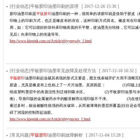
[行业动态]平板胶印油墨印刷的原理
[ 2017-12-26 15:30 ]
胶印油墨印刷是
平版胶印
油墨印刷的一种，很简单的讲胶印就是借助于胶皮（
印物上的印刷方式，也正是橡皮布的存在，这种印刷方式得名。橡皮布在印
用，如：它可以很好的弥补承印物表面的不平整，使油墨充分转移，它可以减
见后）向承印物上的传递等等。
http://www.kingink.com.cn/Article/pbjyymysdy_1.html
[行业动态]平板胶印油墨常见故障及处理方法
[ 2017-12-18 10:32 ]
平版胶印
油墨印刷起油腻其表现的形式主要是，图文线条铺开扩大而不清晰完
脏迹，尤其是橡皮布上也粘上了一片片油墨。其原因是： (1)印版上
纸或塑料墨层中的表面活性剂迁移到吸水区。 (2)平板胶印油墨与水的
衡)，导致印版的金属被药水中的酸溶解而出现印版不干净。 (3)在使
量过多时，燥油被酸性很强的药水破坏，从而被薄薄的墨层所覆盖(往往还会导
碍了润湿的控制而起油脏。
http://www.kingink.com.cn/Article/pbjyymcjgz_1.html
[常见问题]
平版胶印
油墨印刷故障解析
[ 2017-11-04 15:28 ]