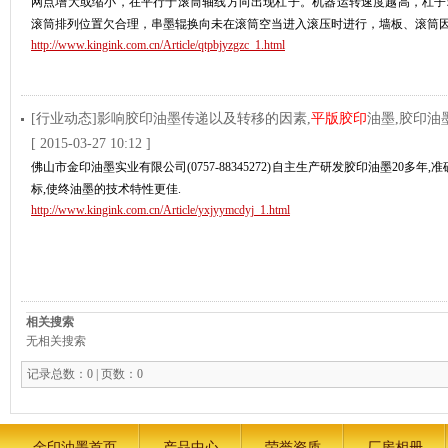
网点增大或缩小，在平行于滚筒轴线方向出现杠子。机器运转速度越高，
滚筒排列位置欠合理，串墨辊换向未在滚筒空当进入滚压时进行，墙板、滚筒
http://www.kingink.com.cn/Article/qtpbjyzgzc_1.html
[行业动态]影响胶印油墨传递以及转移的因素,
平版胶印
油墨,胶印油
[ 2015-03-27 10:12 ]
佛山市金印油墨实业有限公司(0757-88345272)自主生产研发胶印油墨20多年
标,使终油墨的技术特性更佳.
http://www.kingink.com.cn/Article/yxjyymcdyj_1.html
相关搜索
无相关搜索
记录总数：0 | 页数：0
金印油墨首页
产品中心
荣誉资质
厂房相册