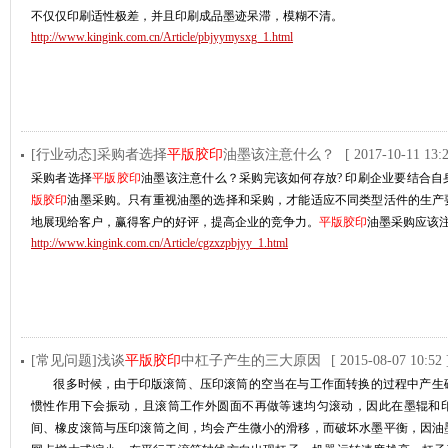
不仅仅印刷适性极差，并且印刷成品墨迹呆滞，模糊不清。
http://www.kingink.com.cn/Article/pbjyymysxg_1.html
[行业动态]采购者选择
平版胶印
油墨该注意什么？
[ 2017-10-11 13:2
采购者选择
平版胶印
油墨该注意什么？采购完该如何存放? 印刷企业要结合
版胶印
油墨采购。只有重视油墨的选择和采购，才能适应不同类型活件的生产
地展现给客户，赢得客户的好评，提高企业的竞争力。
平版胶印
油墨采购应该
http://www.kingink.com.cn/Article/cgzxzpbjyy_1.html
[常见问题]浅谈
平版胶印
中杠子产生的三大原因
[ 2015-08-07 10:52 
很多时候，由于印版滚筒、压印滚筒的空当在与工作面转换的过程中产生
惯性作用下会振动，且滚筒工作外圆面不再做等速均匀滚动，因此在墨辊和
间、橡皮滚筒与压印滚筒之间，均会产生微小的滑移，而破坏水墨平衡，因油